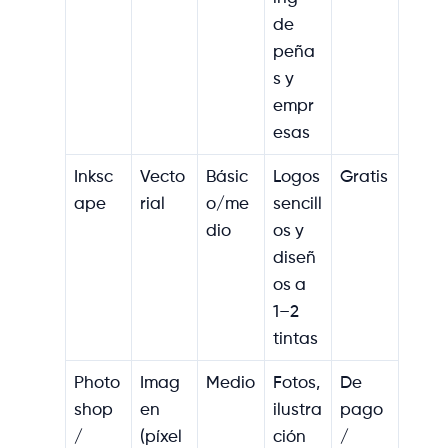
de
peña
s y
empr
esas
Inksc
Vecto
Básic
Logos
Gratis
ape
rial
o/me
sencill
dio
os y
diseñ
os a
1–2
tintas
Photo
Imag
Medio
Fotos,
De
shop
en
ilustra
pago
/
(píxel
ción
/