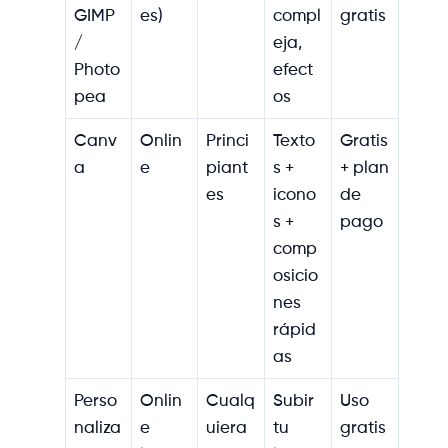
GIMP
es)
compl
gratis
/
eja,
Photo
efect
pea
os
Canv
Onlin
Princi
Texto
Gratis
a
e
piant
s +
+ plan
es
icono
de
s +
pago
comp
osicio
nes
rápid
as
Perso
Onlin
Cualq
Subir
Uso
naliza
e
uiera
tu
gratis