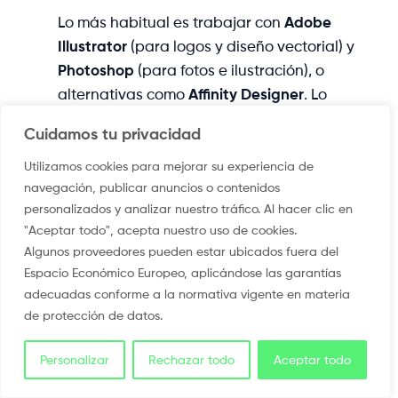
Lo más habitual es trabajar con
Adobe
Illustrator
(para logos y diseño vectorial) y
Photoshop
(para fotos e ilustración), o
alternativas como
Affinity Designer
. Lo
importante es que el resultado final sea
Cuidamos tu privacidad
un archivo limpio y preparado para
impresión.
Utilizamos cookies para mejorar su experiencia de
navegación, publicar anuncios o contenidos
personalizados y analizar nuestro tráfico. Al hacer clic en
"Aceptar todo", acepta nuestro uso de cookies.
¿Puedo diseñar camisetas
Algunos proveedores pueden estar ubicados fuera del
Espacio Económico Europeo, aplicándose las garantías
con programas gratis?
adecuadas conforme a la normativa vigente en materia
de protección de datos.
Sí. Una combinación muy usada es
Inkscape
(vectorial) +
GIMP
o
Photopea
Personalizar
Rechazar todo
Aceptar todo
(imagen). También puedes trabajar con