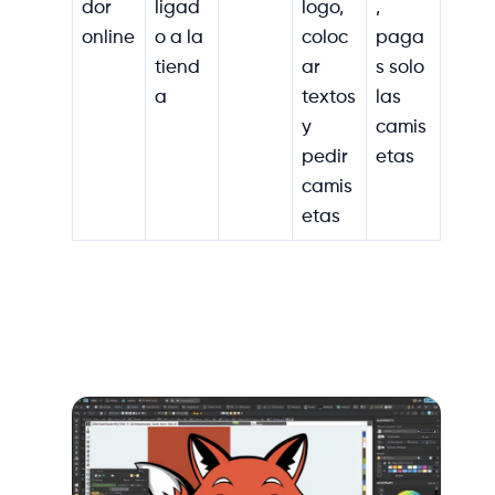
dor
ligad
logo,
,
online
o a la
coloc
paga
tiend
ar
s solo
a
textos
las
y
camis
pedir
etas
camis
etas