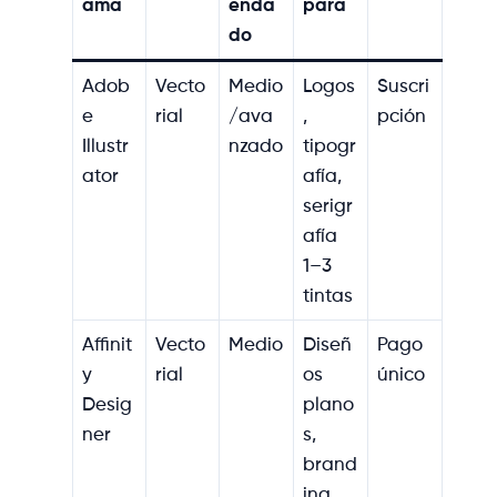
ama
enda
para
do
Adob
Vecto
Medio
Logos
Suscri
e
rial
/ava
,
pción
Illustr
nzado
tipogr
ator
afía,
serigr
afía
1–3
tintas
Affinit
Vecto
Medio
Diseñ
Pago
y
rial
os
único
Desig
plano
ner
s,
brand
ing