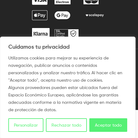
Cuidamos tu privacidad
Utilizamos cookies para mejorar su experiencia de
2009 / ©2025 Camisetaspersonalizadas.com. Todos los derechos
navegación, publicar anuncios o contenidos
reservados.
personalizados y analizar nuestro tráfico. Al hacer clic en
Aviso legal
–
Uso del sitio
–
Condiciones de venta
–
Política
"Aceptar todo", acepta nuestro uso de cookies.
de privacidad y Protección de Dato
–
Politica de Cookies
Algunos proveedores pueden estar ubicados fuera del
Espacio Económico Europeo, aplicándose las garantías
adecuadas conforme a la normativa vigente en materia
de protección de datos.
Personalizar
Rechazar todo
Aceptar todo