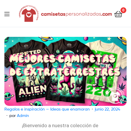
contenido
0
Camisetaspersonalizadas.com
Regalos e inspiración — Ideas que enamoran
junio 22, 2024
por
Admin
¡Bienvenido a nuestra colección de