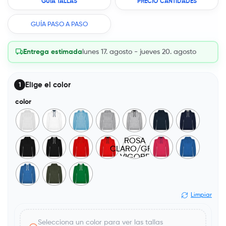
GUÍA TALLAS
PRECIO CANTIDADES
GUÍA PASO A PASO
Entrega estimada
lunes 17. agosto - jueves 20. agosto
Elige el color
1
color
ROSA
CLARO/GRIS
VIGORE
Limpiar
Selecciona un color para ver las tallas